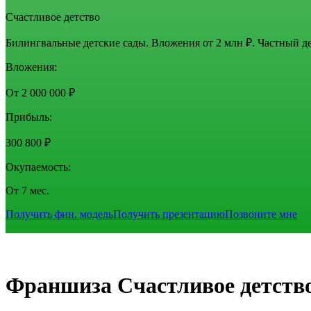
Счастливое детство
Билингвальные детские сады. Вложения от 2 млн ₽. Частный де
Вложения:
От 2 000 000 ₽
Прибыль:
300 800 ₽
Окупаемость:
От 7 мес.
Получить фин. модель
Получить презентацию
Позвоните мне
Франшиза Счастливое детств