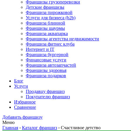
Франшизы грузоперевозки
Детские франшизы
Франшиза пирожковой
Услуги для бизнеса (b2b)
Франшиза блинной
Франшизы шаурмы
Франшиза аквапарка
Франшизы агентства недвижимости
Франшиза фитнес клуба
Интернет и IT
Франшиза бургерной
Финансовые услуги
Франшиза автозапчастей
Франшизы здоровья
Франшиза подарков
Блог
Услуги
Продавцу франшиз
Покупателю франшиз
Избранное
Сравнение
Добавить франшизу
Меню
Главная
›
Каталог франшиз
›
Счастливое детство