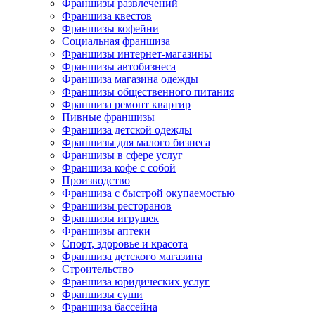
Франшизы развлечений
Франшиза квестов
Франшизы кофейни
Социальная франшиза
Франшизы интернет-магазины
Франшизы автобизнеса
Франшиза магазина одежды
Франшизы общественного питания
Франшиза ремонт квартир
Пивные франшизы
Франшиза детской одежды
Франшизы для малого бизнеса
Франшизы в сфере услуг
Франшиза кофе с собой
Производство
Франшиза с быстрой окупаемостью
Франшизы ресторанов
Франшизы игрушек
Франшизы аптеки
Спорт, здоровье и красота
Франшиза детского магазина
Строительство
Франшиза юридических услуг
Франшизы суши
Франшиза бассейна