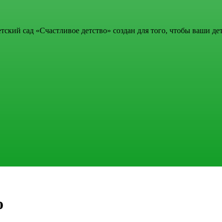
тский сад «Счастливое детство» создан для того, чтобы ваши д
о