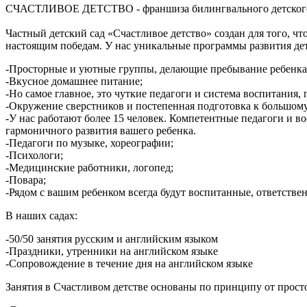
СЧАСТЛИВОЕ ДЕТСТВО - франшиза билингвального детского 
Частный детский сад «Счастливое детство» создан для того, ч
настоящим победам. У нас уникальные программы развития дет
-Просторные и уютные группы, делающие пребывание ребенк
-Вкусное домашнее питание;
-Но самое главное, это чуткие педагоги и система воспитания, 
-Окружение сверстников и постепенная подготовка к большому
-У нас работают более 15 человек. Компетентные педагоги и в
гармоничного развития вашего ребенка.
-Педагоги по музыке, хореографии;
-Психологи;
-Медицинские работники, логопед;
-Повара;
-Рядом с вашим ребенком всегда будут воспитанные, ответств
В наших садах:
-50/50 занятия русским и английским языком
-Праздники, утренники на английском языке
-Сопровождение в течение дня на английском языке
Занятия в Счастливом детстве основаны по принципу от просто