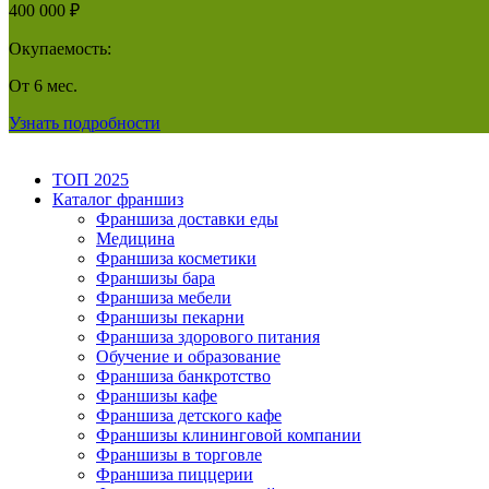
400 000 ₽
Окупаемость:
От 6 мес.
Узнать подробности
ТОП 2025
Каталог франшиз
Франшиза доставки еды
Медицина
Франшиза косметики
Франшизы бара
Франшиза мебели
Франшизы пекарни
Франшиза здорового питания
Обучение и образование
Франшиза банкротство
Франшизы кафе
Франшиза детского кафе
Франшизы клининговой компании
Франшизы в торговле
Франшиза пиццерии