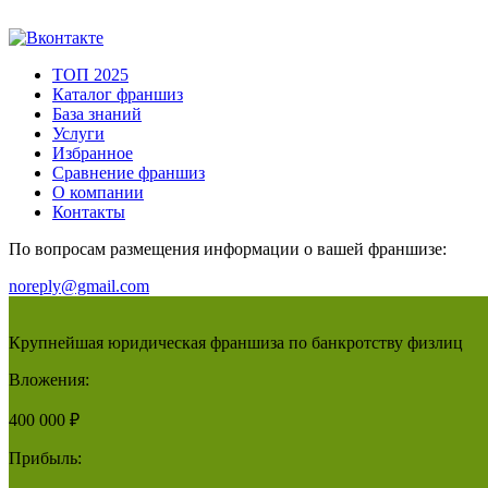
ТОП 2025
Каталог франшиз
База знаний
Услуги
Избранное
Сравнение франшиз
О компании
Контакты
По вопросам размещения информации о вашей франшизе:
noreply@gmail.com
Крупнейшая юридическая франшиза по банкротству физлиц
Вложения:
400 000 ₽
Прибыль: