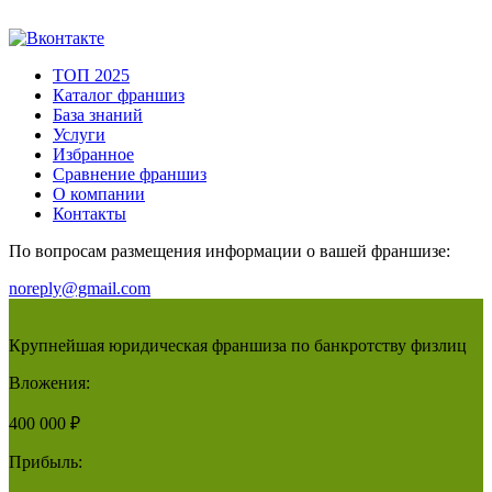
ТОП 2025
Каталог франшиз
База знаний
Услуги
Избранное
Сравнение франшиз
О компании
Контакты
По вопросам размещения информации о вашей франшизе:
noreply@gmail.com
Крупнейшая юридическая франшиза по банкротству физлиц
Вложения:
400 000 ₽
Прибыль: