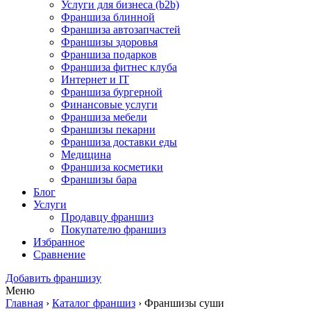
Услуги для бизнеса (b2b)
Франшиза блинной
Франшиза автозапчастей
Франшизы здоровья
Франшиза подарков
Франшиза фитнес клуба
Интернет и IT
Франшиза бургерной
Финансовые услуги
Франшиза мебели
Франшизы пекарни
Франшиза доставки еды
Медицина
Франшиза косметики
Франшизы бара
Блог
Услуги
Продавцу франшиз
Покупателю франшиз
Избранное
Сравнение
Добавить франшизу
Меню
Главная
›
Каталог франшиз
›
Франшизы суши