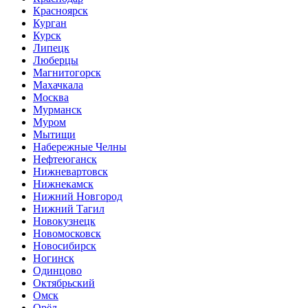
Красноярск
Курган
Курск
Липецк
Люберцы
Магнитогорск
Махачкала
Москва
Мурманск
Муром
Мытищи
Набережные Челны
Нефтеюганск
Нижневартовск
Нижнекамск
Нижний Новгород
Нижний Тагил
Новокузнецк
Новомосковск
Новосибирск
Ногинск
Одинцово
Октябрьский
Омск
Орёл