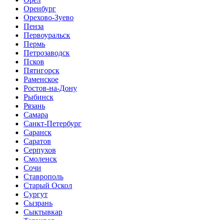
Оренбург
Орехово-Зуево
Пенза
Первоуральск
Пермь
Петрозаводск
Псков
Пятигорск
Раменское
Ростов-на-Дону
Рыбинск
Рязань
Самара
Санкт-Петербург
Саранск
Саратов
Серпухов
Смоленск
Сочи
Ставрополь
Старый Оскол
Сургут
Сызрань
Сыктывкар