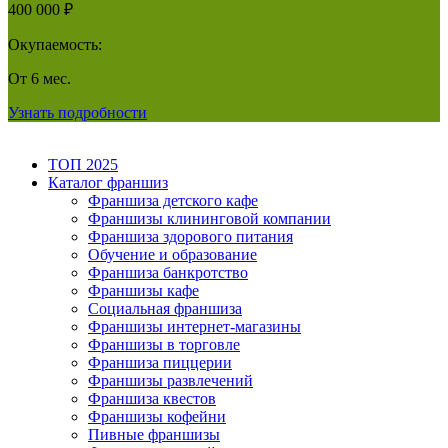
400 000 ₽
Окупаемость:
От 6 мес.
Узнать подробности
ТОП 2025
Каталог франшиз
Франшиза детского кафе
Франшизы клининговой компании
Франшиза здорового питания
Обучение и образование
Франшиза банкротство
Франшизы кафе
Социальная франшиза
Франшизы интернет-магазины
Франшизы в торговле
Франшиза пиццерии
Франшизы развлечений
Франшиза квестов
Франшизы кофейни
Пивные франшизы