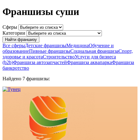
Франшизы суши
Сферы
Категории
Найти франшизу
Все сферы
Детские франшизы
Медицина
Обучение и
образование
Пивные франшизы
Социальная франшиза
Спорт,
здоровье и красота
Строительство
Услуги для бизнеса
(b2b)
Франшиза автозапчастей
Франшиза аквапарка
Франшиза
банкротство
Найдено 7 франшизы: