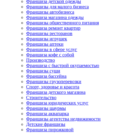
Франшиза детской одежды
Франшизы для малого бизнеса
Франшизы автобизнеса
Франшиза магазина одежды
Франшизы общественного питания
Франшиза ремонт квартир
Франшизы ресторанов
Франшизы игрушек
Франшизы аптеки
Франшизы в сфере услуг
Франшиза кофе с собой
Производство
Франшиза с быстрой окупаемостью
Франшизы суши
Франшиза бассейна
Франшизы грузоперевозки
Спорт, здоровье и красота
Франшиза детского магазина
Строительство
Франшиза юридических услуг
Франшизы шаурмы
Франшиза аквапарка
Франшизы агентства недвижимости
Детские франшизы
Франшиза пирожковой