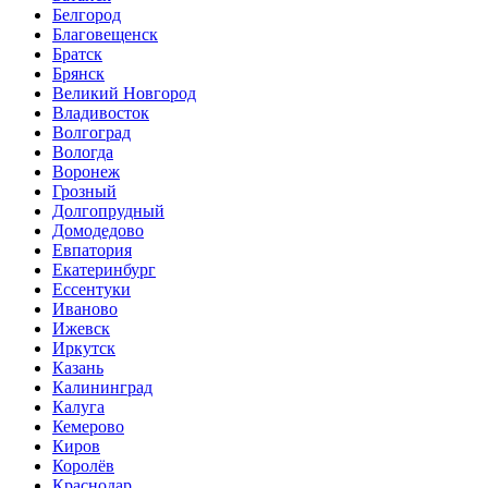
Белгород
Благовещенск
Братск
Брянск
Великий Новгород
Владивосток
Волгоград
Вологда
Воронеж
Грозный
Долгопрудный
Домодедово
Евпатория
Екатеринбург
Ессентуки
Иваново
Ижевск
Иркутск
Казань
Калининград
Калуга
Кемерово
Киров
Королёв
Краснодар