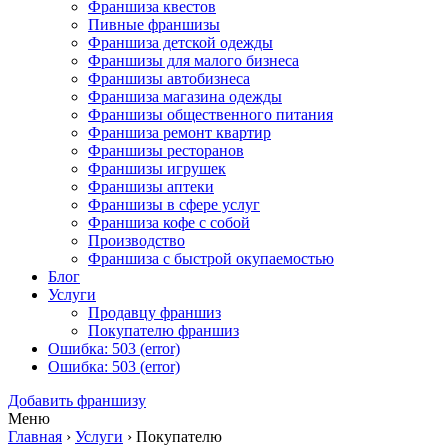
Франшиза квестов
Пивные франшизы
Франшиза детской одежды
Франшизы для малого бизнеса
Франшизы автобизнеса
Франшиза магазина одежды
Франшизы общественного питания
Франшиза ремонт квартир
Франшизы ресторанов
Франшизы игрушек
Франшизы аптеки
Франшизы в сфере услуг
Франшиза кофе с собой
Производство
Франшиза с быстрой окупаемостью
Блог
Услуги
Продавцу франшиз
Покупателю франшиз
Ошибка: 503 (error)
Ошибка: 503 (error)
Добавить франшизу
Меню
Главная
›
Услуги
›
Покупателю