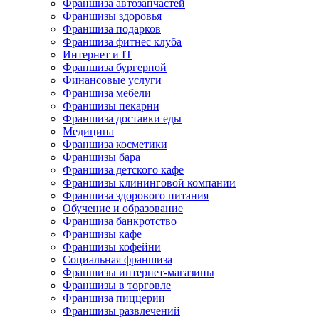
Франшиза автозапчастей
Франшизы здоровья
Франшиза подарков
Франшиза фитнес клуба
Интернет и IT
Франшиза бургерной
Финансовые услуги
Франшиза мебели
Франшизы пекарни
Франшиза доставки еды
Медицина
Франшиза косметики
Франшизы бара
Франшиза детского кафе
Франшизы клининговой компании
Франшиза здорового питания
Обучение и образование
Франшиза банкротство
Франшизы кафе
Франшизы кофейни
Социальная франшиза
Франшизы интернет-магазины
Франшизы в торговле
Франшиза пиццерии
Франшизы развлечений