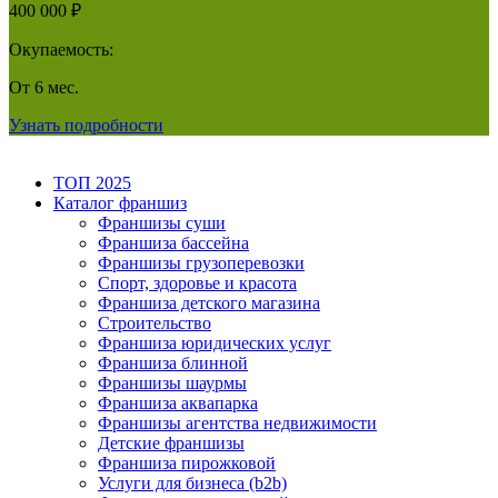
400 000 ₽
Окупаемость:
От 6 мес.
Узнать подробности
ТОП 2025
Каталог франшиз
Франшизы суши
Франшиза бассейна
Франшизы грузоперевозки
Спорт, здоровье и красота
Франшиза детского магазина
Строительство
Франшиза юридических услуг
Франшиза блинной
Франшизы шаурмы
Франшиза аквапарка
Франшизы агентства недвижимости
Детские франшизы
Франшиза пирожковой
Услуги для бизнеса (b2b)