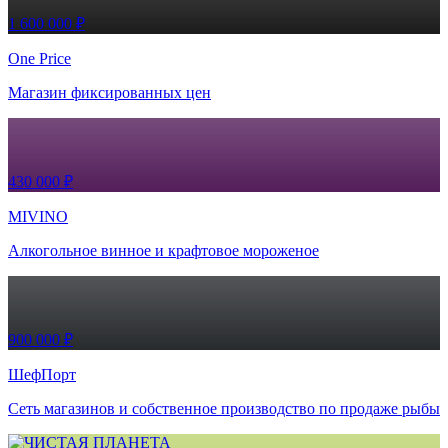
1 600 000 ₽
One Price
Магазин фиксированных цен
430 000 ₽
MIVINO
Алкогольное винное и крафтовое мороженое
900 000 ₽
ШефПорт
Сеть магазинов и собственное производство по продаже рыбы