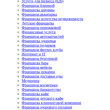
Услуги для бизнеса (b2b)
Франшиза блинной
Франшизы шаурмы
Франшиза аквапарка
Франшизы агентства недвижимости
Детские франшизы
Франшиза пирожковой
Финансовые услуги
Франшиза автозапчастей
Франшизы здоровья
Франшиза подарков
Франшиза фитнес клуба
Интернет и IT
Франшиза бургерной
Франшизы бара
Франшиза мебели
Франшизы пекарни
Франшиза доставки еды
Медицина
Франшиза косметики
Франшиза банкротство
Франшизы кафе
Франшиза детского кафе
Франшизы клининговой компании
Франшиза здорового питания