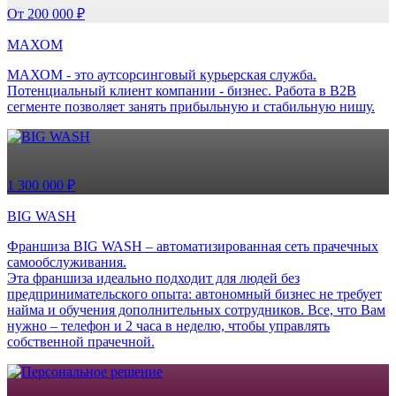
От 200 000 ₽
МАХОМ
МАХОМ - это аутсорсинговый курьерская служба.
Потенциальный клиент компании - бизнес. Работа в B2B
сегменте позволяет занять прибыльную и стабильную нишу.
1 300 000 ₽
BIG WASH
Франшиза BIG WASH – автоматизированная сеть прачечных
самообслуживания.
Эта франшиза идеально подходит для людей без
предпринимательского опыта: автономный бизнес не требует
найма и обучения дополнительных сотрудников. Все, что Вам
нужно – телефон и 2 часа в неделю, чтобы управлять
собственной прачечной.