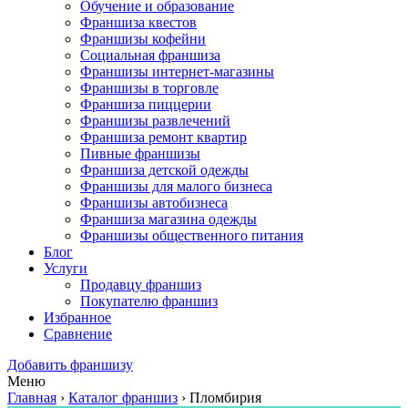
Обучение и образование
Франшиза квестов
Франшизы кофейни
Социальная франшиза
Франшизы интернет-магазины
Франшизы в торговле
Франшиза пиццерии
Франшизы развлечений
Франшиза ремонт квартир
Пивные франшизы
Франшиза детской одежды
Франшизы для малого бизнеса
Франшизы автобизнеса
Франшиза магазина одежды
Франшизы общественного питания
Блог
Услуги
Продавцу франшиз
Покупателю франшиз
Избранное
Сравнение
Добавить франшизу
Меню
Главная
›
Каталог франшиз
›
Пломбирия