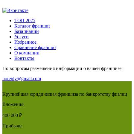
ТОП 2025
Каталог франшиз
База знаний
Услуги
Избранное
Сравнение франшиз
О компании
Контакты
По вопросам размещения информации о вашей франшизе:
noreply@gmail.com
Крупнейшая юридическая франшиза по банкротству физлиц
Вложения:
400 000 ₽
Прибыль: