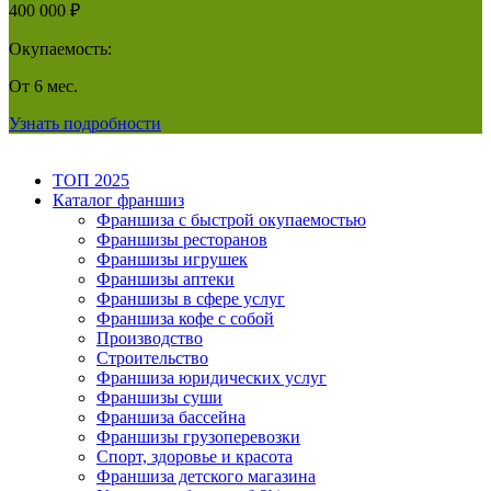
400 000 ₽
Окупаемость:
От 6 мес.
Узнать подробности
ТОП 2025
Каталог франшиз
Франшиза с быстрой окупаемостью
Франшизы ресторанов
Франшизы игрушек
Франшизы аптеки
Франшизы в сфере услуг
Франшиза кофе с собой
Производство
Строительство
Франшиза юридических услуг
Франшизы суши
Франшиза бассейна
Франшизы грузоперевозки
Спорт, здоровье и красота
Франшиза детского магазина