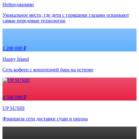
Нейроджимми
Уникальное место, где дети с горящими глазами осваивают
самые передовые технологии
1 200 000 ₽
Happy Island
Сеть кофеен с концепцией бара на острове
4 500 000 ₽
UP SUSHI
Франшиза сети доставки суши и пиццы