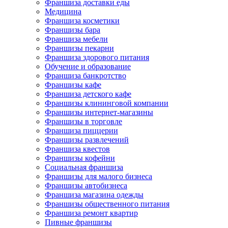
Франшиза доставки еды
Медицина
Франшиза косметики
Франшизы бара
Франшиза мебели
Франшизы пекарни
Франшиза здорового питания
Обучение и образование
Франшиза банкротство
Франшизы кафе
Франшиза детского кафе
Франшизы клининговой компании
Франшизы интернет-магазины
Франшизы в торговле
Франшиза пиццерии
Франшизы развлечений
Франшиза квестов
Франшизы кофейни
Социальная франшиза
Франшизы для малого бизнеса
Франшизы автобизнеса
Франшиза магазина одежды
Франшизы общественного питания
Франшиза ремонт квартир
Пивные франшизы