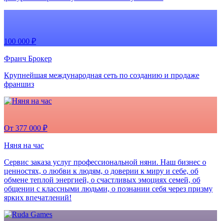
100 000 ₽
Франч Брокер
Крупнейшая международная сеть по созданию и продаже
франшиз
От 377 000 ₽
Няня на час
Сервис заказа услуг профессиональной няни. Наш бизнес о
ценностях, о любви к людям, о доверии к миру и себе, об
обмене теплой энергией, о счастливых эмоциях семей, об
общении с классными людьми, о познании себя через призму
ярких впечатлений!