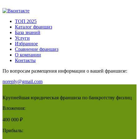
ТОП 2025
Каталог франшиз
База знаний
Услуги
Избранное
Сравнение франшиз
О компании
Контакты
По вопросам размещения информации о вашей франшизе:
noreply@gmail.com
Крупнейшая юридическая франшиза по банкротству физлиц
Вложения:
400 000 ₽
Прибыль: