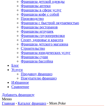
Франшиза детской одежды
Франшизы аптеки
Франшизы в сфере услуг
Франшиза кофе с собой
Производство
Франшиза с быстрой окупаемостью
Франшизы ресторанов
Франшизы игрушек
Франшизы грузоперевозки
Спорт, здоровье и красота
Франшиза детского магазина
Строительство
Франшиза юридических услуг
Франшизы суши
Франшиза бассейна
Блог
Услуги
Продавцу франшиз
Покупателю франшиз
Избранное
Сравнение
Добавить франшизу
Меню
Главная
›
Каталог франшиз
›
More.Poke