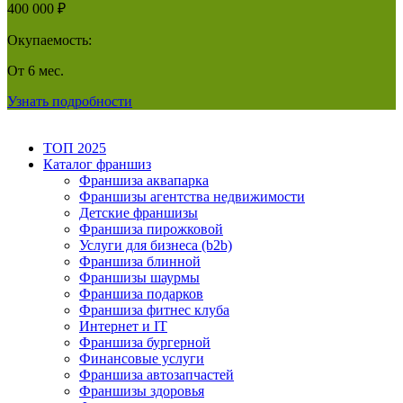
400 000 ₽
Окупаемость:
От 6 мес.
Узнать подробности
ТОП 2025
Каталог франшиз
Франшиза аквапарка
Франшизы агентства недвижимости
Детские франшизы
Франшиза пирожковой
Услуги для бизнеса (b2b)
Франшиза блинной
Франшизы шаурмы
Франшиза подарков
Франшиза фитнес клуба
Интернет и IT
Франшиза бургерной
Финансовые услуги
Франшиза автозапчастей
Франшизы здоровья