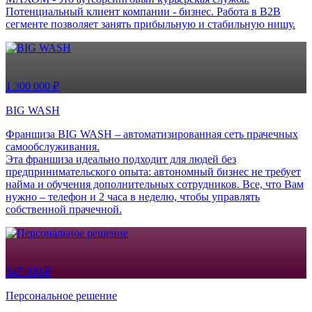
Потенциальный клиент компании - бизнес. Работа в B2B
сегменте позволяет занять прибыльную и стабильную нишу.
1 300 000 ₽
BIG WASH
Франшиза BIG WASH – автоматизированная сеть прачечных
самообслуживания.
Эта франшиза идеально подходит для людей без
предпринимательского опыта: автономный бизнес не требует
найма и обучения дополнительных сотрудников. Все, что Вам
нужно – телефон и 2 часа в неделю, чтобы управлять
собственной прачечной.
547 000 ₽
Персональное решение