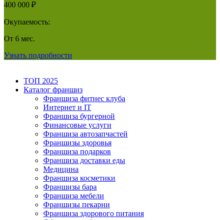
400 000 ₽
Окупаемость:
От 6 мес.
Узнать подробности
ТОП 2025
Каталог франшиз
Франшиза фитнес клуба
Интернет и IT
Франшиза бургерной
Финансовые услуги
Франшиза автозапчастей
Франшизы здоровья
Франшиза подарков
Франшиза доставки еды
Медицина
Франшиза косметики
Франшизы бара
Франшиза мебели
Франшизы пекарни
Франшиза здорового питания