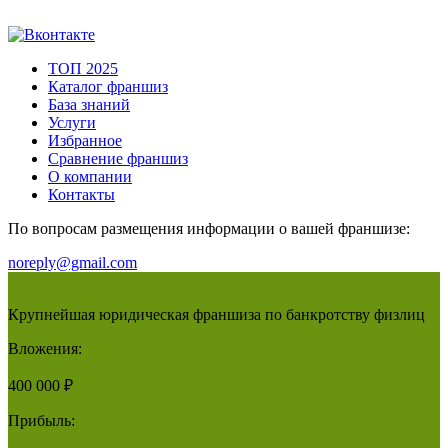
ТОП 2025
Каталог франшиз
База знаний
Услуги
Избранное
Сравнение франшиз
О компании
Контакты
По вопросам размещения информации о вашей франшизе:
noreply@gmail.com
Крупнейшая юридическая франшиза по банкротству физлиц
Вложения:
400 000 ₽
Прибыль: