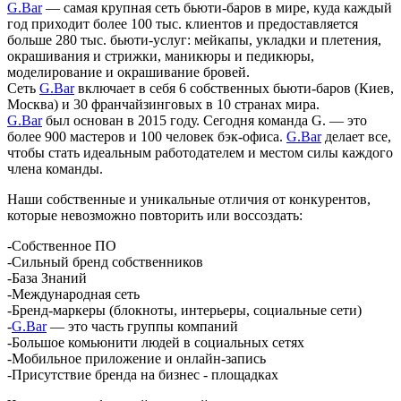
G.Bar
— самая крупная сеть бьюти-баров в мире, куда каждый
год приходит более 100 тыс. клиентов и предоставляется
больше 280 тыс. бьюти-услуг: мейкапы, укладки и плетения,
окрашивания и стрижки, маникюры и педикюры,
моделирование и окрашивание бровей.
Сеть
G.Bar
включает в себя 6 собственных бьюти-баров (Киев,
Москва) и 30 франчайзинговых в 10 странах мира.
G.Bar
был основан в 2015 году. Сегодня команда G. — это
более 900 мастеров и 100 человек бэк-офиса.
G.Bar
делает все,
чтобы стать идеальным работодателем и местом силы каждого
члена команды.
Наши собственные и уникальные отличия от конкурентов,
которые невозможно повторить или воссоздать:
-Собственное ПО
-Сильный бренд собственников
-База Знаний
-Международная сеть
-Бренд-маркеры (блокноты, интерьеры, социальные сети)
-
G.Bar
— это часть группы компаний
-Большое комьюнити людей в социальных сетях
-Мобильное приложение и онлайн-запись
-Присутствие бренда на бизнес - площадках