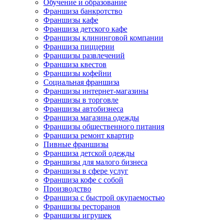
Обучение и образование
Франшиза банкротство
Франшизы кафе
Франшиза детского кафе
Франшизы клининговой компании
Франшиза пиццерии
Франшизы развлечений
Франшиза квестов
Франшизы кофейни
Социальная франшиза
Франшизы интернет-магазины
Франшизы в торговле
Франшизы автобизнеса
Франшиза магазина одежды
Франшизы общественного питания
Франшиза ремонт квартир
Пивные франшизы
Франшиза детской одежды
Франшизы для малого бизнеса
Франшизы в сфере услуг
Франшиза кофе с собой
Производство
Франшиза с быстрой окупаемостью
Франшизы ресторанов
Франшизы игрушек