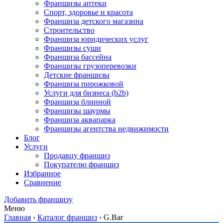
Франшизы аптеки
Спорт, здоровье и красота
Франшиза детского магазина
Строительство
Франшиза юридических услуг
Франшизы суши
Франшиза бассейна
Франшизы грузоперевозки
Детские франшизы
Франшиза пирожковой
Услуги для бизнеса (b2b)
Франшиза блинной
Франшизы шаурмы
Франшиза аквапарка
Франшизы агентства недвижимости
Блог
Услуги
Продавцу франшиз
Покупателю франшиз
Избранное
Сравнение
Добавить франшизу
Меню
Главная
›
Каталог франшиз
›
G.Bar