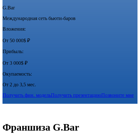
G.Bar
Международная сеть бьюти-баров
Вложения:
От 50 000$ ₽
Прибыль:
От 3 000$ ₽
Окупаемость:
От 2 до 3,5 мес.
Получить фин. модель
Получить презентацию
Позвоните мне
Франшиза G.Bar