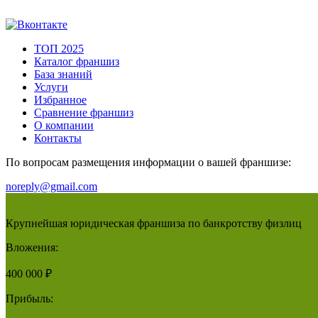
ТОП 2025
Каталог франшиз
База знаний
Услуги
Избранное
Сравнение франшиз
О компании
Контакты
По вопросам размещения информации о вашей франшизе:
noreply@gmail.com
Крупнейшая юридическая франшиза по банкротству физлиц
Вложения:
400 000 ₽
Прибыль: