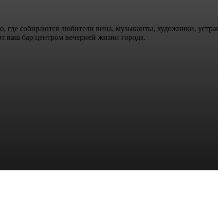
то, где собираются любители вина, музыканты, художники, устр
т ваш бар центром вечерней жизни города.