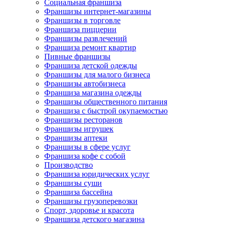
Социальная франшиза
Франшизы интернет-магазины
Франшизы в торговле
Франшиза пиццерии
Франшизы развлечений
Франшиза ремонт квартир
Пивные франшизы
Франшиза детской одежды
Франшизы для малого бизнеса
Франшизы автобизнеса
Франшиза магазина одежды
Франшизы общественного питания
Франшиза с быстрой окупаемостью
Франшизы ресторанов
Франшизы игрушек
Франшизы аптеки
Франшизы в сфере услуг
Франшиза кофе с собой
Производство
Франшиза юридических услуг
Франшизы суши
Франшиза бассейна
Франшизы грузоперевозки
Спорт, здоровье и красота
Франшиза детского магазина