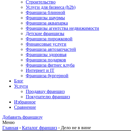
Строительство
Услуги для бизнеса (b2b)
Франшиза блинной
Франшизы шаурмы
Франшиза аквапарка
Франшизы агентства недвижимости
Детские франшизы
Франшиза пирожковой
Финансовые услуги
Франшиза автозапчастей
Франшизы здоровья
Франшиза подарков
Франшиза фитнес клуба
Интернет и IT
Франшиза бургерной
Блог
Услуги
Продавцу франшиз
Покупателю франшиз
Избранное
Сравнение
Добавить франшизу
Меню
Главная
›
Каталог франшиз
›
Дело не в вине