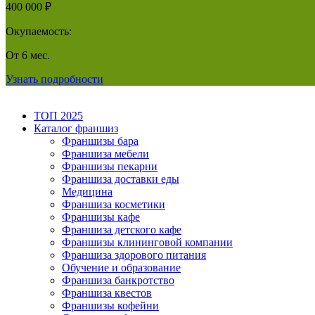
400 000 ₽
Окупаемость:
От 6 мес.
Узнать подробности
ТОП 2025
Каталог франшиз
Франшизы бара
Франшиза мебели
Франшизы пекарни
Франшиза доставки еды
Медицина
Франшиза косметики
Франшизы кафе
Франшиза детского кафе
Франшизы клининговой компании
Франшиза здорового питания
Обучение и образование
Франшиза банкротство
Франшиза квестов
Франшизы кофейни