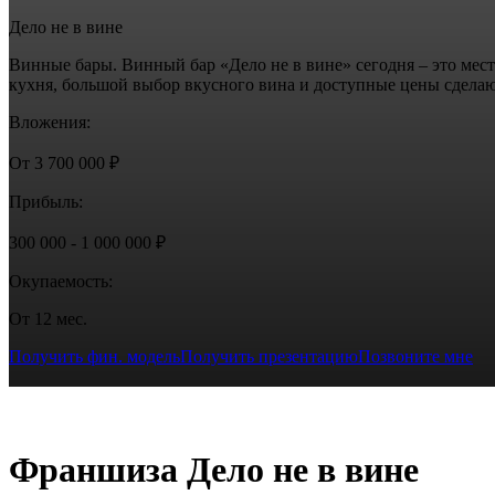
Дело не в вине
Винные бары. Винный бар «Дело не в вине» сегодня – это мес
кухня, большой выбор вкусного вина и доступные цены сделаю
Вложения:
От 3 700 000 ₽
Прибыль:
300 000 - 1 000 000 ₽
Окупаемость:
От 12 мес.
Получить фин. модель
Получить презентацию
Позвоните мне
Франшиза Дело не в вине