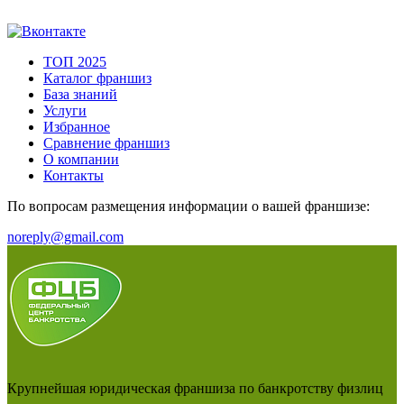
ТОП 2025
Каталог франшиз
База знаний
Услуги
Избранное
Сравнение франшиз
О компании
Контакты
По вопросам размещения информации о вашей франшизе:
noreply@gmail.com
Крупнейшая юридическая франшиза по банкротству физлиц