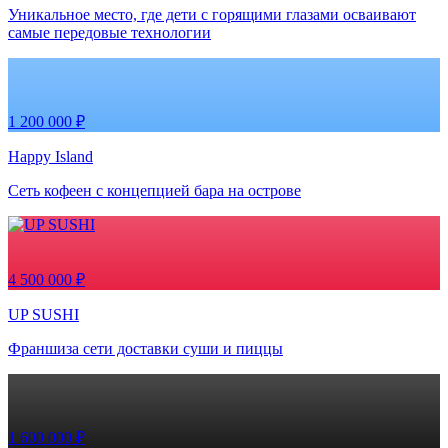
Уникальное место, где дети с горящими глазами осваивают
самые передовые технологии
1 200 000 ₽
Happy Island
Сеть кофеен с концепцией бара на острове
4 500 000 ₽
UP SUSHI
Франшиза сети доставки суши и пиццы
1 600 000 ₽