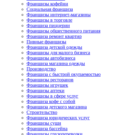
Франшизы кофейни
Социальная франшиза
Франшизы интернет-магазины
Франшизы в торговле
Франшиза пиццерии
Франшизы общественного питания
Франшиза ремонт квартир
Пивные франшизы
Франшиза детской одежды
Франшизы для малого бизнеса
Франшизы автобизнеса
Франшиза магазина одежды
Производство
Франшиза с быстрой окупаемостью
Франшизы ресторанов
Франшизы игрушек
Франшизы аптеки
Франшизы в сфере услуг
Франшиза кофе с собой
Франшиза детского магазина
Строительство
Франшиза юридических услуг
Франшизы суши
Франшиза бассейна
Франшизы грузоперевозки