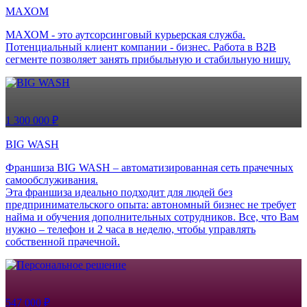
МАХОМ
МАХОМ - это аутсорсинговый курьерская служба.
Потенциальный клиент компании - бизнес. Работа в B2B
сегменте позволяет занять прибыльную и стабильную нишу.
1 300 000 ₽
BIG WASH
Франшиза BIG WASH – автоматизированная сеть прачечных
самообслуживания.
Эта франшиза идеально подходит для людей без
предпринимательского опыта: автономный бизнес не требует
найма и обучения дополнительных сотрудников. Все, что Вам
нужно – телефон и 2 часа в неделю, чтобы управлять
собственной прачечной.
547 000 ₽