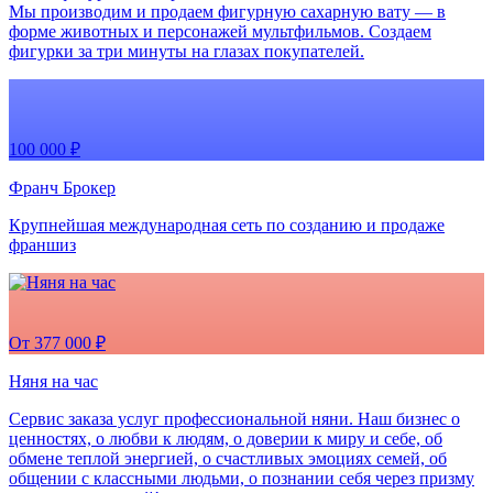
Мы производим и продаем фигурную сахарную вату — в
форме животных и персонажей мультфильмов. Создаем
фигурки за три минуты на глазах покупателей.
100 000 ₽
Франч Брокер
Крупнейшая международная сеть по созданию и продаже
франшиз
От 377 000 ₽
Няня на час
Сервис заказа услуг профессиональной няни. Наш бизнес о
ценностях, о любви к людям, о доверии к миру и себе, об
обмене теплой энергией, о счастливых эмоциях семей, об
общении с классными людьми, о познании себя через призму