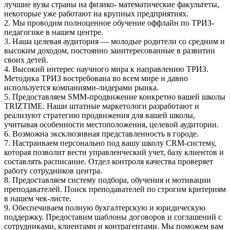
лучшие вузы страны на физико- математические факультеты,
некоторые уже работают на крупных предприятиях.
2. Мы проводим полноценное обучение оффлайн по ТРИЗ-
педагогике в нашем центре.
3. Наша целевая аудитория — молодые родители со средним и
высоким доходом, постоянно заинтересованные в развитии
своих детей.
4. Высокий интерес научного мира к направлению ТРИЗ.
Методика ТРИЗ востребована во всем мире и давно
используется компаниями-лидерами рынка.
5. Предоставляем SMM-продвижение конкретно вашей школы
TRIZTIME. Наши штатные маркетологи разработают и
реализуют стратегию продвижения для вашей школы,
учитывая особенности местоположения, целевой аудитории.
6. Возможна эксклюзивная представленность в городе.
7. Настраиваем персонально под вашу школу CRM-систему,
которая позволит вести управленческий учет, базу клиентов и
составлять расписание. Отдел контроля качества проверяет
работу сотрудников центра.
8. Предоставляем систему подбора, обучения и мотивации
преподавателей. Поиск преподавателей по строгим критериям
в нашем чек-листе.
9. Обеспечиваем полную бухгалтерскую и юридическую
поддержку. Предоставим шаблоны договоров и соглашений с
сотрудниками, клиентами и контрагентами. Мы поможем вам