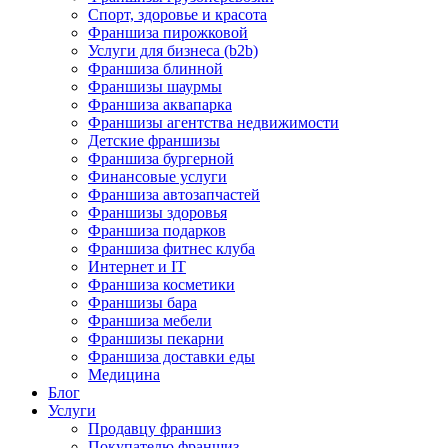
Спорт, здоровье и красота
Франшиза пирожковой
Услуги для бизнеса (b2b)
Франшиза блинной
Франшизы шаурмы
Франшиза аквапарка
Франшизы агентства недвижимости
Детские франшизы
Франшиза бургерной
Финансовые услуги
Франшиза автозапчастей
Франшизы здоровья
Франшиза подарков
Франшиза фитнес клуба
Интернет и IT
Франшиза косметики
Франшизы бара
Франшиза мебели
Франшизы пекарни
Франшиза доставки еды
Медицина
Блог
Услуги
Продавцу франшиз
Покупателю франшиз