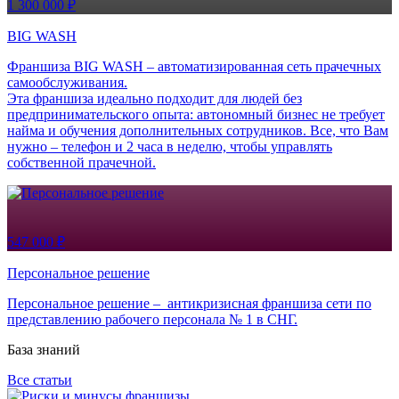
1 300 000 ₽
BIG WASH
Франшиза BIG WASH – автоматизированная сеть прачечных
самообслуживания.
Эта франшиза идеально подходит для людей без
предпринимательского опыта: автономный бизнес не требует
найма и обучения дополнительных сотрудников. Все, что Вам
нужно – телефон и 2 часа в неделю, чтобы управлять
собственной прачечной.
547 000 ₽
Персональное решение
Персональное решение – антикризисная франшиза сети по
представлению рабочего персонала № 1 в СНГ.
База знаний
Все статьи