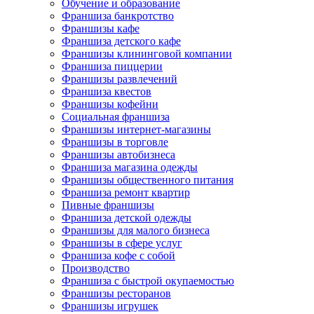
Обучение и образование
Франшиза банкротство
Франшизы кафе
Франшиза детского кафе
Франшизы клининговой компании
Франшиза пиццерии
Франшизы развлечений
Франшиза квестов
Франшизы кофейни
Социальная франшиза
Франшизы интернет-магазины
Франшизы в торговле
Франшизы автобизнеса
Франшиза магазина одежды
Франшизы общественного питания
Франшиза ремонт квартир
Пивные франшизы
Франшиза детской одежды
Франшизы для малого бизнеса
Франшизы в сфере услуг
Франшиза кофе с собой
Производство
Франшиза с быстрой окупаемостью
Франшизы ресторанов
Франшизы игрушек