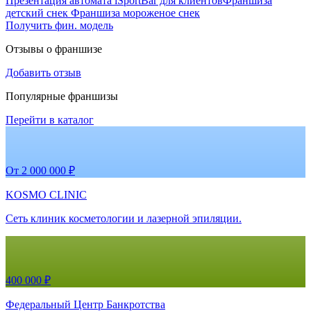
Презентация автомата iSportBar для клиентов
Франшиза
детский снек
Франшиза мороженое снек
Получить фин. модель
Отзывы о франшизе
Добавить отзыв
Популярные франшизы
Перейти в каталог
От 2 000 000 ₽
KOSMO CLINIC
Сеть клиник косметологии и лазерной эпиляции.
400 000 ₽
Федеральный Центр Банкротства