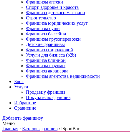
Франшизы аптеки
Спорт, здоровье и красота
Франшиза детского магазина
Строительство
Франшиза юридических услуг
Франшизы суши
Франшиза бассейна
Франшизы грузоперевозки
Детские франшизы
Франшиза пирожковой
Услуги для бизнеса (b2b)
Франшиза блинной
Франшизы шаурмы
Франшиза аквапарка
Франшизы агентства недвижимости
Блог
Услуги
Продавцу франшиз
Покупателю франшиз
Избранное
Сравнение
Добавить франшизу
Меню
Главная
›
Каталог франшиз
›
iSportBar