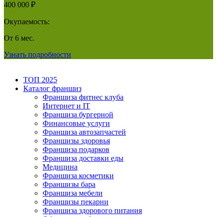
400 000 ₽
Окупаемость:
От 6 мес.
Узнать подробности
ТОП 2025
Каталог франшиз
Франшиза фитнес клуба
Интернет и IT
Франшиза бургерной
Финансовые услуги
Франшиза автозапчастей
Франшизы здоровья
Франшиза подарков
Франшиза доставки еды
Медицина
Франшиза косметики
Франшизы бара
Франшиза мебели
Франшизы пекарни
Франшиза здорового питания