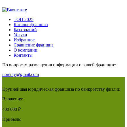
ТОП 2025
Каталог франшиз
База знаний
Услуги
Избранное
Сравнение франшиз
О компании
Контакты
По вопросам размещения информации о вашей франшизе:
noreply@gmail.com
Крупнейшая юридическая франшиза по банкротству физлиц
Вложения:
400 000 ₽
Прибыль: